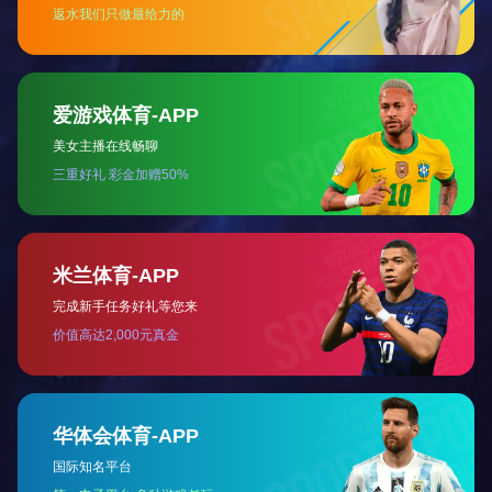
新闻动态
更多
门式起重机的十种不能吊东西的情况
桥式起重机常见故障处理方法大全
桥式起重机安全操作规程
单梁起重机采购注意事项
双梁起重机夏日作业的注意事项
成功案例
更多