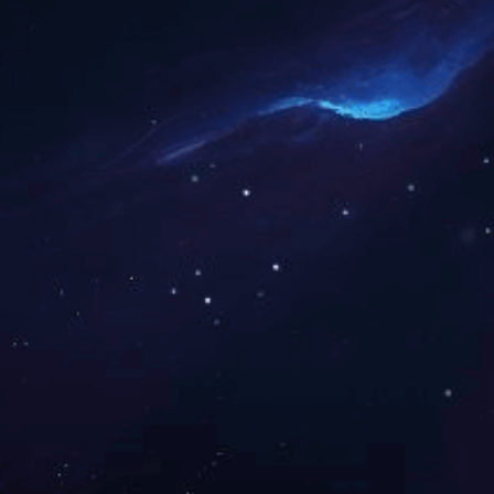
双梁起重机
双梁起重机