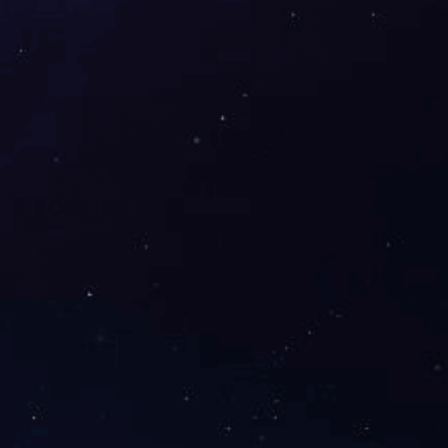
双梁起重机
双梁起重机