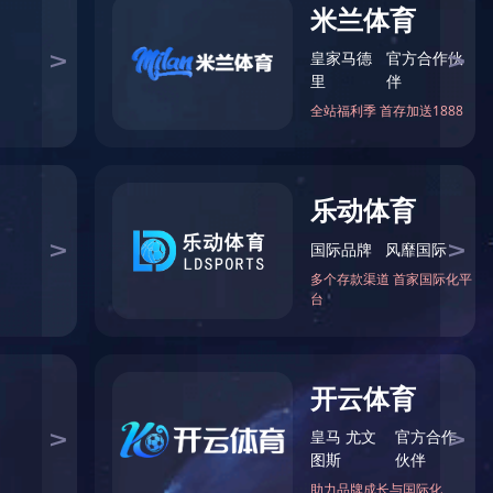
欧标起重机
LDA型电动单梁起重机
机
LXB型悬挂起重机
BDZ定柱悬臂起重机
电磁式起重机
冶金式起重机