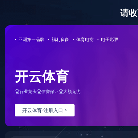
冠华重工
网站首