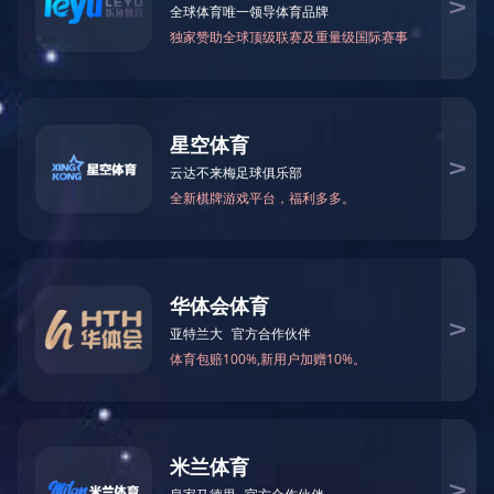
产品展示
PRODUCT DISPLAY
双梁完美平台
花架完美平台
提梁机
欧标单梁起重机