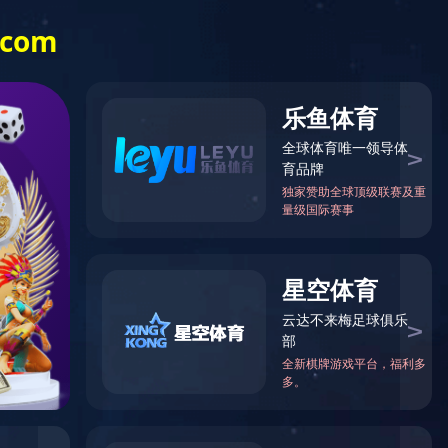
功案例
新闻中心
在线留言
完美网页版