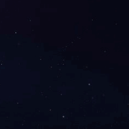
安装案例
安装案例 2020-7-8 本文被阅读 4894 次
关注我们
Focus