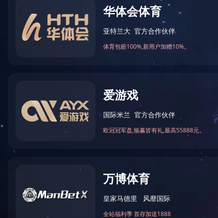
成功案例
安装案例