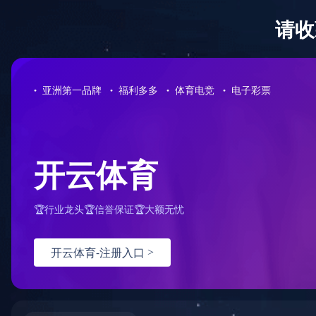
冠华重工
网站首